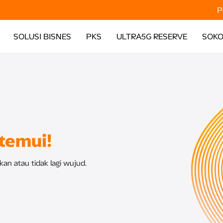
P
SOLUSI BISNES
PKS
ULTRA5G RESERVE
SOK
itemui!
an atau tidak lagi wujud.