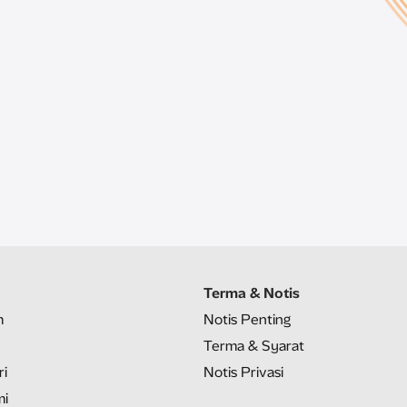
Terma & Notis
m
Notis Penting
Terma & Syarat
ri
Notis Privasi
mi