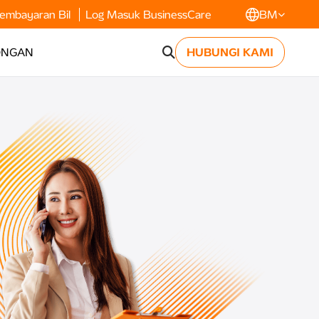
embayaran Bil
Log Masuk BusinessCare
BM
ONGAN
HUBUNGI KAMI