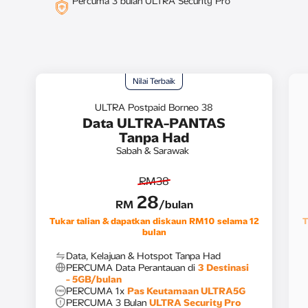
Percuma 3 bulan ULTRA Security Pro
Nilai Terbaik
ULTRA Postpaid Borneo 38
Data ULTRA-PANTAS
Tanpa Had
Sabah & Sarawak
RM38
28
RM
/bulan
Pa
Pe
Data, Kelajuan & Hotspot Tanpa Had
PERCUMA Data Perantauan di
3 Destinasi
- 5GB/​bulan
PERCUMA 1x
Pas Keutamaan ULTRA5G
Pe
PERCUMA 3 Bulan
ULTRA Security Pro
Panggilan