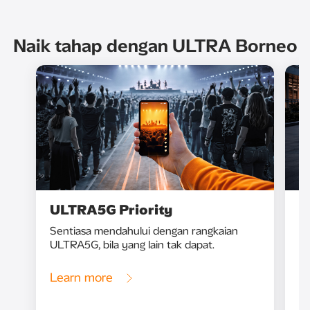
Naik tahap dengan ULTRA Borneo
ULTRA5G Priority
U
Sentiasa mendahului dengan rangkaian
Pe
ULTRA5G, bila yang lain tak dapat.
ta
bu
Se
Learn more
L