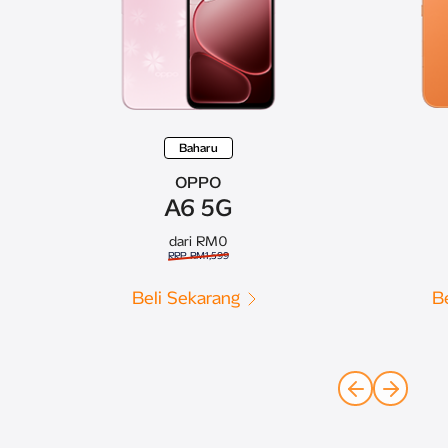
Baharu
OPPO
A6 5G
dari RM0
RRP RM1,599
Beli Sekarang
B