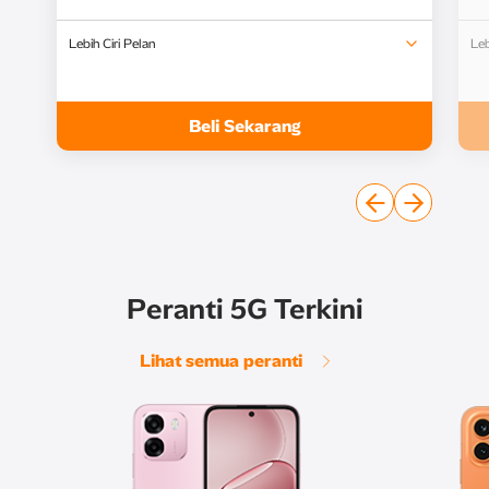
Lebih Ciri Pelan
Leb
ULTRA WatchShare
UL
Beli Sekarang
Peranti 5G Terkini
Lihat semua peranti