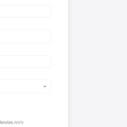
Service
apply.