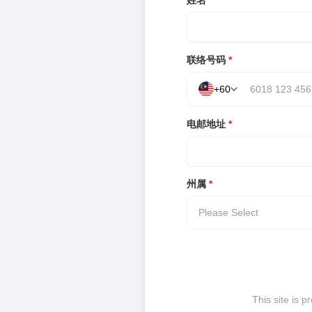
姓名
*
联络号码
*
+60
电邮地址
*
州属
*
Please Select
This site is