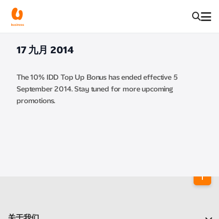
17 九月 2014
The 10% IDD Top Up Bonus has ended effective 5
September 2014. Stay tuned for more upcoming
promotions.
关于我们