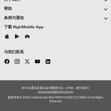
我们的公司
帮助
我们的网络
常见问题
条例与通知
新闻中心
定位合作伙伴
重要通告
下载 MyUMobile App
加入我们
自助
细则与条例
联络我们
隐私声明
与我们联系
向大马通讯及委员会消费者论坛（CFM）进行投诉 |
www.complaint.cfm.org.my
版权所有© 2026 U Mobile Sdn Bhd 199101013657 (223969-U) All Rights
Reserved