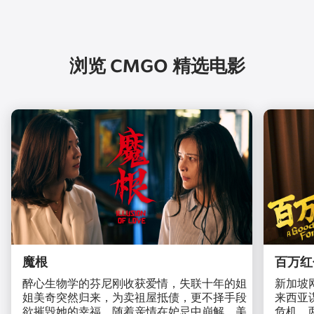
浏览 CMGO 精选电影
魔根
百万红
醉心生物学的芬尼刚收获爱情，失联十年的姐
新加坡
姐美奇突然归来，为卖祖屋抵债，更不择手段
来西亚
欲摧毁她的幸福。随着亲情在妒忌中崩解，美
危机，