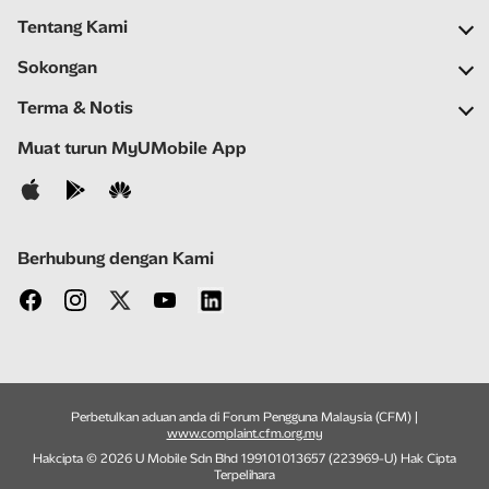
Tentang Kami
Syarikat Kami
Sokongan
Rangkaian Kami
Soalan Lazim
Terma & Notis
Ruang Berita
Carian Stor
Notis Penting
Muat turun MyUMobile App
Kerjaya
Bantu Kendiri
Terma & Syarat
Hubungi Kami
Notis Privasi
Berhubung dengan Kami
Perbetulkan aduan anda di Forum Pengguna Malaysia (CFM) |
www.complaint.cfm.org.my
Hakcipta © 2026 U Mobile Sdn Bhd 199101013657 (223969-U) Hak Cipta
Terpelihara