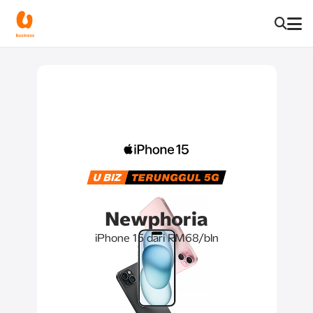
Newphoria
iPhone 15 dari RM68/bln