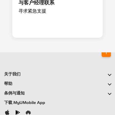
与客户经理联系
寻求紧急支援
关于我们
我们的公司
帮助
我们的网络
常见问题
条例与通知
新闻中心
定位合作伙伴
重要通告
下载 MyUMobile App
加入我们
自助
细则与条例
联络我们
隐私声明