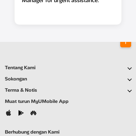
Manager for urgent assistance.
Tentang Kami
Syarikat Kami
Sokongan
Rangkaian Kami
Soalan Lazim
Terma & Notis
Ruang Berita
Carian Stor
Notis Penting
Muat turun MyUMobile App
Kerjaya
Bantu Kendiri
Terma & Syarat
Hubungi Kami
Notis Privasi
Berhubung dengan Kami