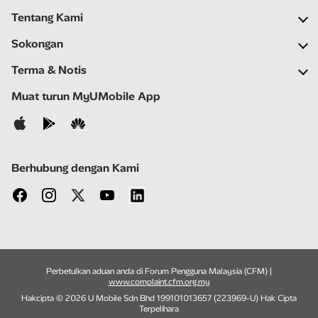
Tentang Kami
Syarikat Kami
Sokongan
Rangkaian Kami
Soalan Lazim
Terma & Notis
Ruang Berita
Carian Stor
Notis Penting
Muat turun MyUMobile App
Kerjaya
Bantu Kendiri
Terma & Syarat
Hubungi Kami
Notis Privasi
Berhubung dengan Kami
Perbetulkan aduan anda di Forum Pengguna Malaysia (CFM) |
www.complaint.cfm.org.my
Hakcipta © 2026 U Mobile Sdn Bhd 199101013657 (223969-U) Hak Cipta
Terpelihara