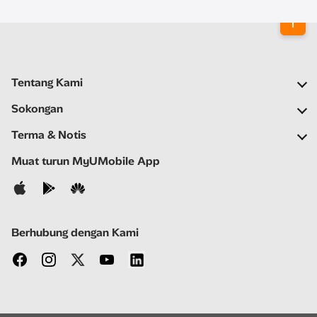
Tentang Kami
Syarikat Kami
Sokongan
Rangkaian Kami
Soalan Lazim
Terma & Notis
Ruang Berita
Carian Stor
Notis Penting
Muat turun MyUMobile App
Kerjaya
Bantuan Kendiri
Terma & Syarat
Hubungi Kami
Notis Privasi
Berhubung dengan Kami