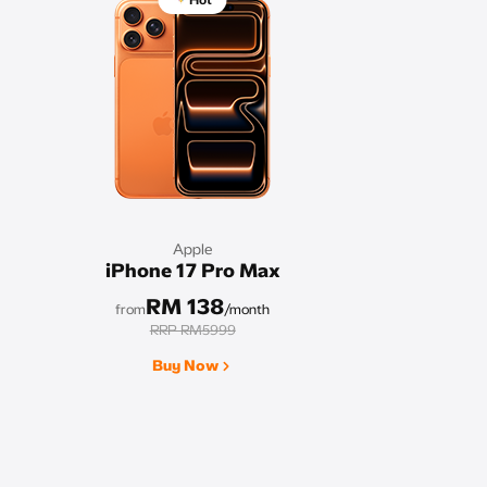
Hot
Apple
iPhone 17 Pro Max
RM 138
from
/month
RRP RM5999
Buy Now