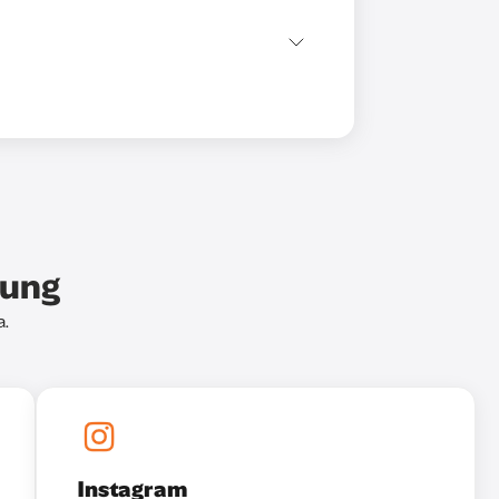
bung
a.
Instagram