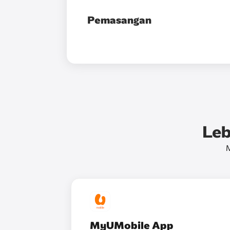
Pemasangan
Leb
M
MyUMobile App