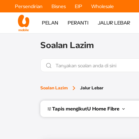
Persendirian
Bisnes
EIP
Wholesale
PELAN
PERANTI
JALUR LEBAR
Soalan Lazim
Soalan Lazim
Jalur Lebar
Tapis mengikut
U Home Fibre