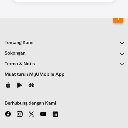
Tentang Kami
Syarikat Kami
Sokongan
Rangkaian Kami
Soalan Lazim
Terma & Notis
Ruang Berita
Carian Stor
Notis Penting
Muat turun MyUMobile App
Kerjaya
Bantuan Kendiri
Terma & Syarat
Hubungi Kami
Notis Privasi
Berhubung dengan Kami