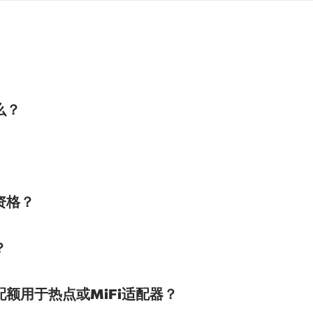
什么？
的资格？
？
 5配额用于热点或MiFi适配器？