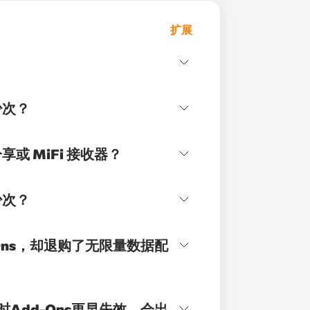
扩展
少次？
享或 MiFi 接收器？
少次？
-Ons，却退购了无限量数据配
时Add-Ons更早失效，会出