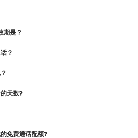
套有效期是？
通话？
呢？
的天数?
的免费通话配额?