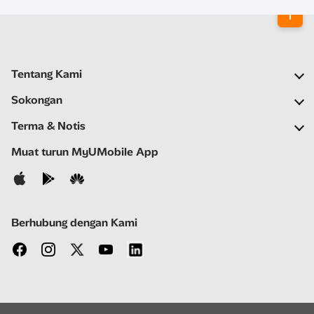
Tentang Kami
Syarikat Kami
Sokongan
Rangkaian Kami
Soalan Lazim
Terma & Notis
Ruang Berita
Carian Stor
Notis Penting
Muat turun MyUMobile App
Kerjaya
Bantuan Kendiri
Terma & Syarat
Hubungi Kami
Notis Privasi
Berhubung dengan Kami