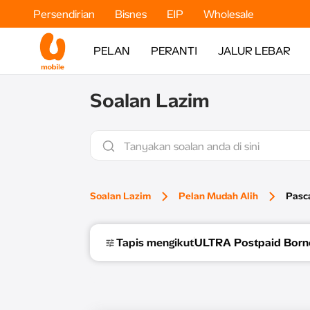
Persendirian
Bisnes
EIP
Wholesale
PELAN
PERANTI
JALUR LEBAR
Soalan Lazim
Soalan Lazim
Pelan Mudah Alih
Pasc
Tapis mengikut
ULTRA Postpaid Born