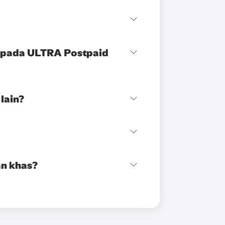
kepada ULTRA Postpaid
lain?
n khas?