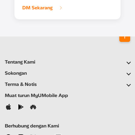
DM Sekarang
Tentang Kami
Syarikat Kami
Sokongan
Rangkaian Kami
Soalan Lazim
Terma & Notis
Ruang Berita
Carian Stor
Notis Penting
Muat turun MyUMobile App
Kerjaya
Bantuan Kendiri
Terma & Syarat
Hubungi Kami
Notis Privasi
Berhubung dengan Kami